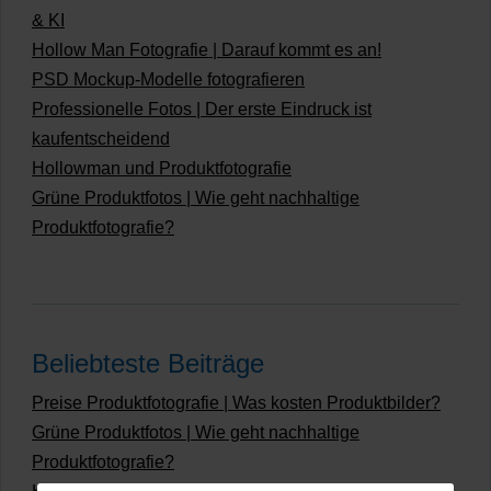
& KI
Hollow Man Fotografie | Darauf kommt es an!
PSD Mockup-Modelle fotografieren
Professionelle Fotos | Der erste Eindruck ist
kaufentscheidend
Hollowman und Produktfotografie
Grüne Produktfotos | Wie geht nachhaltige
Produktfotografie?
Beliebteste Beiträge
Preise Produktfotografie | Was kosten Produktbilder?
Grüne Produktfotos | Wie geht nachhaltige
Produktfotografie?