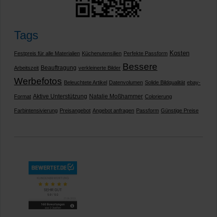
Tags
Kosten
Festpreis für alle Materialien
Küchenutensilien
Perfekte Passform
Bessere
Beauftragung
Arbeitszeit
verkleinerte Bilder
Werbefotos
Beleuchtete Artikel
Datenvolumen
Solide Bildqualität
ebay-
Aktive Unterstützung
Natalie Moßhammer
Format
Colorierung
Farbintensivierung
Preisangebot
Angebot anfragen
Passform
Günstige Preise