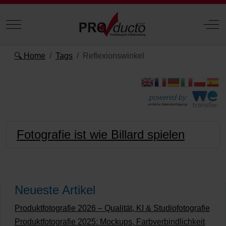
Mobile Menu Toggle
Off
🔍 Home
Tags
Reflexionswinkel
powered by:
einfache Datenübertragung
Fotografie ist wie Billard spielen
Neueste Artikel
Produktfotografie 2026 – Qualität, KI & Studiofotografie
Produktfotografie 2025: Mockups, Farbverbindlichkeit