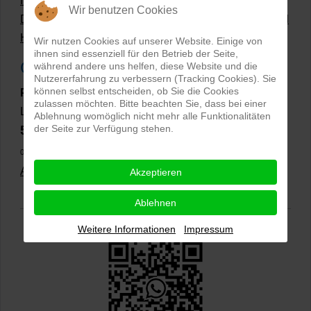
Hollow Man Fotografie | Darauf kommt es an!
Wir benutzen Cookies
Dateiformate und Bilder mit transparentem Hintergrund
Hollowman und Produktfotografie
Wir nutzen Cookies auf unserer Website. Einige von
ihnen sind essenziell für den Betrieb der Seite,
Google Rezensionen
während andere uns helfen, diese Website und die
Nutzererfahrung zu verbessern (Tracking Cookies). Sie
können selbst entscheiden, ob Sie die Cookies
PRO-ducto GmbH
, Fotografie und Bildbearbeitung in
zulassen möchten. Bitte beachten Sie, dass bei einer
Lichtenau
Ablehnung womöglich nicht mehr alle Funktionalitäten
5,0
der Seite zur Verfügung stehen.
⭐⭐⭐⭐⭐
bei
144 Google-Rezensionen
(Stand
02.01.2026)
Alle Rezensionen ansehen
|
Bewertung abgeben
Akzeptieren
Ablehnen
Weitere Informationen
Impressum