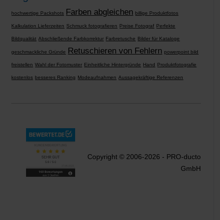
Farben abgleichen
hochwertige Packshots
billige Produktfotos
Kalkulation Lieferzeiten
Schmuck fotografieren
Preise Fotograf
Perfekte
Bildqualität
Abschließende Farbkorrektur
Farbretusche
Bilder für Kataloge
Retuschieren von Fehlern
geschmackliche Gründe
powerpoint bild
freistellen
Wahl der Fotomuster
Einheitliche Hintergründe
Hand
Produktfotografie
kostenlos
besseres Ranking
Modeaufnahmen
Aussagekräftige Referenzen
Copyright © 2006-2026 - PRO-ducto
GmbH