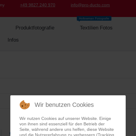
any
+49 9827 240 970
info@pro-ducto.com
Hollowman Fotografie
Produktfotografie
Textilien Fotos
Infos
Wir benutzen Cookies
Wir nutzen Cookies auf unserer Website. Einige
von ihnen sind essenziell für den Betrieb der
Seite, während andere uns helfen, diese Website
Google Rezensionen
und die Nutzererfahrung zu verbessern (Tracking