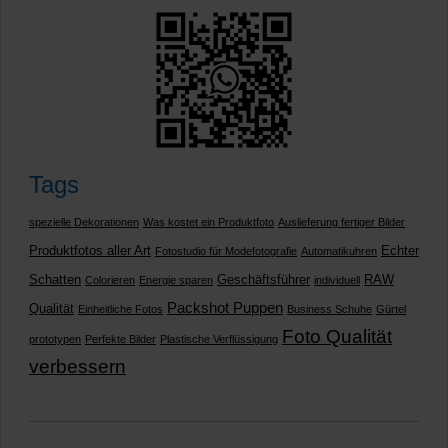
Tags
spezielle Dekorationen
Was kostet ein Produktfoto
Auslieferung fertiger Bilder
Produktfotos aller Art
Echter
Fotostudio für Modefotografie
Automatikuhren
Schatten
Geschäftsführer
RAW
Colorieren
Energie sparen
individuell
Packshot Puppen
Qualität
Einheitliche Fotos
Business Schuhe
Gürtel
Foto Qualität
prototypen
Perfekte Bilder
Plastische Verflüssigung
verbessern