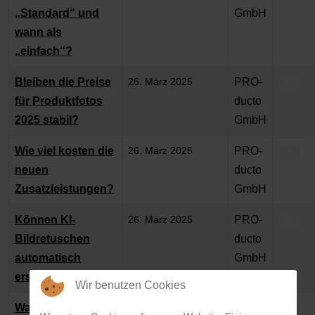
„Standard“ und
GmbH
wann als
„einfach“?
Bleiben die Preise
26. März 2025
PRO-
40
für Produktfotos
ducto
2025 stabil?
GmbH
Wie viel kosten die
26. März 2025
PRO-
45
neuen
ducto
Zusatzleistungen?
GmbH
Können KI-
26. März 2025
PRO-
33
Bildretuschen
ducto
automatisch
GmbH
erstellt werden?
Wir benutzen Cookies
Was ist der
15. April 2026
PRO-
34