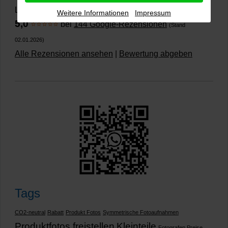
Lichtenau
Weitere Informationen
Impressum
5,0
⭐⭐⭐⭐⭐
bei
144 Google-Rezensionen
(Stand
02.01.2026)
Alle Rezensionen ansehen
|
Bewertung abgeben
Tags
CO2-neutral
Rabatt
Produkt Fotos
Symmetrische Fotoaufnahmen
Produktfotos freistellen
Kleinteile
Fotografen Preise