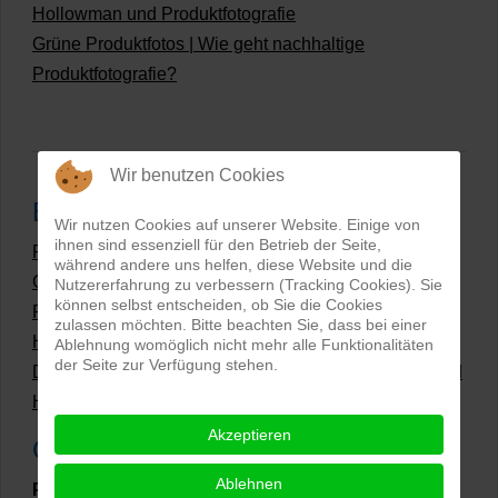
Hollowman und Produktfotografie
Grüne Produktfotos | Wie geht nachhaltige
Produktfotografie?
Wir benutzen Cookies
Beliebteste Beiträge
Wir nutzen Cookies auf unserer Website. Einige von
ihnen sind essenziell für den Betrieb der Seite,
Preise Produktfotografie | Was kosten Produktbilder?
während andere uns helfen, diese Website und die
Grüne Produktfotos | Wie geht nachhaltige
Nutzererfahrung zu verbessern (Tracking Cookies). Sie
können selbst entscheiden, ob Sie die Cookies
Produktfotografie?
zulassen möchten. Bitte beachten Sie, dass bei einer
Hollow Man Fotografie | Darauf kommt es an!
Ablehnung womöglich nicht mehr alle Funktionalitäten
der Seite zur Verfügung stehen.
Dateiformate und Bilder mit transparentem Hintergrund
Hollowman und Produktfotografie
Akzeptieren
Google Rezensionen
Ablehnen
PRO-ducto GmbH
, Fotografie und Bildbearbeitung in