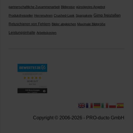
partnerschaftliche Zusammenarbeit
Bildpreise
günstigstes Angebot
Gimp freistellen
Produktfreisteller
Herrenuhren
Crushed-Look
Sparpakete
Retuschieren von Fehlern
Bilder abgleichen
Maximale Bildgröße
Leistungsinhalte
Arbeitskosten
Copyright © 2006-2026 - PRO-ducto GmbH