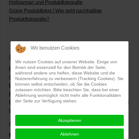
Hollowman und Produktfotografie
Grüne Produktfotos | Wie geht nachhaltige
Produktfotografie?
Wir benutzen Cookies
Beliebteste Beiträge
Wir nutzen Cookies auf unserer Website. Einige von
ihnen sind essenziell für den Betrieb der Seite,
Preise Produktfotografie | Was kosten Produktbilder?
während andere uns helfen, diese Website und die
Grüne Produktfotos | Wie geht nachhaltige
Nutzererfahrung zu verbessern (Tracking Cookies). Sie
können selbst entscheiden, ob Sie die Cookies
Produktfotografie?
zulassen möchten. Bitte beachten Sie, dass bei einer
Hollow Man Fotografie | Darauf kommt es an!
Ablehnung womöglich nicht mehr alle Funktionalitäten
der Seite zur Verfügung stehen.
Dateiformate und Bilder mit transparentem Hintergrund
Hollowman und Produktfotografie
Akzeptieren
Google Rezensionen
Ablehnen
PRO-ducto GmbH
, Fotografie und Bildbearbeitung in