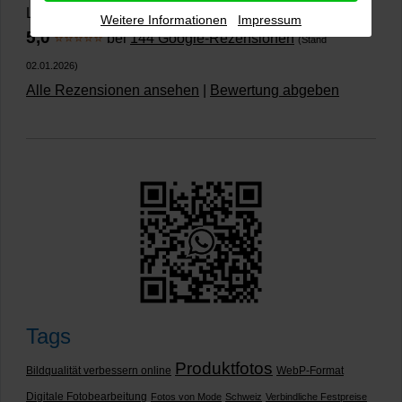
Lichtenau
Weitere Informationen
Impressum
5,0
⭐⭐⭐⭐⭐
bei
144 Google-Rezensionen
(Stand
02.01.2026)
Alle Rezensionen ansehen
|
Bewertung abgeben
Tags
Produktfotos
Bildqualität verbessern online
WebP-Format
Digitale Fotobearbeitung
Fotos von Mode
Schweiz
Verbindliche Festpreise