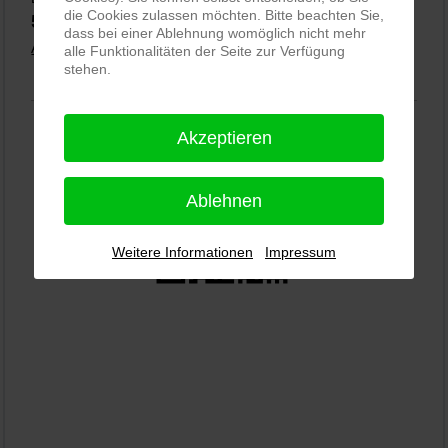
die Cookies zulassen möchten. Bitte beachten Sie,
5,0
⭐⭐⭐⭐⭐
bei
144 Google-Rezensionen
(Stand 02.01.2026)
dass bei einer Ablehnung womöglich nicht mehr
Alle Rezensionen ansehen
|
Bewertung abgeben
alle Funktionalitäten der Seite zur Verfügung
stehen.
Akzeptieren
Ablehnen
Weitere Informationen
Impressum