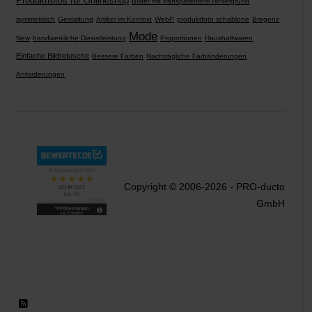
Produktfotos für Onlineshop
Bilder mit transparentem Hintergrund
symmetrisch
Gestaltung
Artikel im Kontext
WebP
produktfoto schablone
Bregenz
Mode
New
handwerkliche Dienstleistung
Proportionen
Haushaltwaren
Einfache Bildretusche
Bessere Farben
Nachträgliche Farbänderungen
Anforderungen
Copyright © 2006-2026 - PRO-ducto
GmbH
RSS 2.0