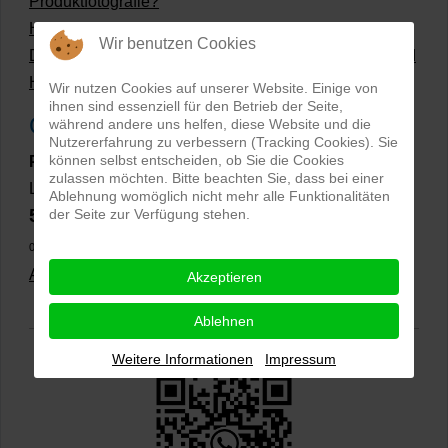
Produktfotografie?
Hollow Man Fotografie | Darauf kommt es an!
Wir benutzen Cookies
Dateiformate und Bilder mit transparentem Hintergrund
Hollowman und Produktfotografie
Wir nutzen Cookies auf unserer Website. Einige von
ihnen sind essenziell für den Betrieb der Seite,
Google Rezensionen
während andere uns helfen, diese Website und die
Nutzererfahrung zu verbessern (Tracking Cookies). Sie
können selbst entscheiden, ob Sie die Cookies
PRO-ducto GmbH
, Fotografie und Bildbearbeitung in
zulassen möchten. Bitte beachten Sie, dass bei einer
Lichtenau
Ablehnung womöglich nicht mehr alle Funktionalitäten
5,0
der Seite zur Verfügung stehen.
⭐⭐⭐⭐⭐
bei
144 Google-Rezensionen
(Stand
02.01.2026)
Alle Rezensionen ansehen
|
Bewertung abgeben
Akzeptieren
Ablehnen
Weitere Informationen
Impressum