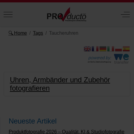
Mobile Menu Toggle
Off
🔍 Home
Tags
Taucheruhren
powered by:
einfache Datenübertragung
Uhren, Armbänder und Zubehör
fotografieren
Neueste Artikel
Produktfotografie 2026 – Qualität, KI & Studiofotografie