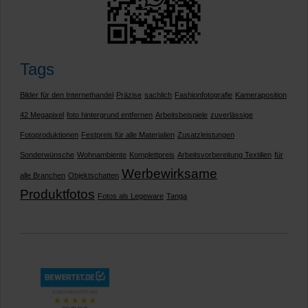
Tags
Bilder für den Internethandel
Präzise
sachlich
Fashionfotografie
Kameraposition
42 Megapixel
foto hintergrund entfernen
Arbeitsbeispiele
zuverlässige
Fotoproduktionen
Festpreis für alle Materialien
Zusatzleistungen
Sonderwünsche
Wohnambiente
Komplettpreis
Arbeitsvorbereitung Textilien
für
Werbewirksame
alle Branchen
Objektschatten
Produktfotos
Fotos als Legeware
Tanga