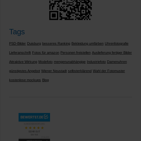
Tags
PSD-Bilder
Duisburg
besseres Ranking
Bekleidung umfärben
Uhrenfotografie
Lieferanschrift
Fotos für amazon
Personen freistellen
Auslieferung fertiger Bilder
Attraktive Wirkung
Modefoto
mengenunabhängige
Industriefoto
Damenuhren
günstigstes Angebot
Wiener Neustadt
selbsterklärend
Wahl der Fotomuster
kostenlose mockups
Blog