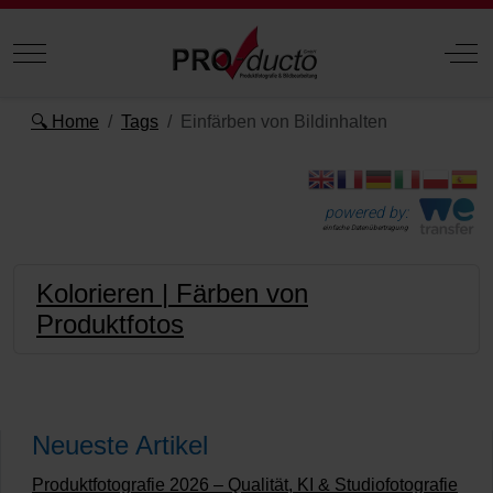
Mobile Menu Toggle
Off
🔍 Home
Tags
Einfärben von Bildinhalten
powered by:
einfache Datenübertragung
Kolorieren | Färben von
Produktfotos
Neueste Artikel
Produktfotografie 2026 – Qualität, KI & Studiofotografie