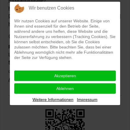
Produktfotografie?
Wir benutzen Cookies
Hollow Man Fotografie | Darauf kommt es an!
Dateiformate und Bilder mit transparentem Hintergrund
Wir nutzen Cookies auf unserer Website. Einige von
Hollowman und Produktfotografie
ihnen sind essenziell für den Betrieb der Seite,
während andere uns helfen, diese Website und die
Google Rezensionen
Nutzererfahrung zu verbessern (Tracking Cookies). Sie
können selbst entscheiden, ob Sie die Cookies
PRO-ducto GmbH
, Fotografie und Bildbearbeitung in
zulassen möchten. Bitte beachten Sie, dass bei einer
Ablehnung womöglich nicht mehr alle Funktionalitäten
Lichtenau
der Seite zur Verfügung stehen.
5,0
⭐⭐⭐⭐⭐
bei
144 Google-Rezensionen
(Stand
02.01.2026)
Akzeptieren
Alle Rezensionen ansehen
|
Bewertung abgeben
Ablehnen
Weitere Informationen
Impressum