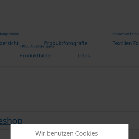
stungsinhalte
Hollowman Fotogr
bersicht
Produktfotografie
Textilien F
> 8000 Arbeitsbeispiele
Produktbilder
Infos
neshop
Wir benutzen Cookies