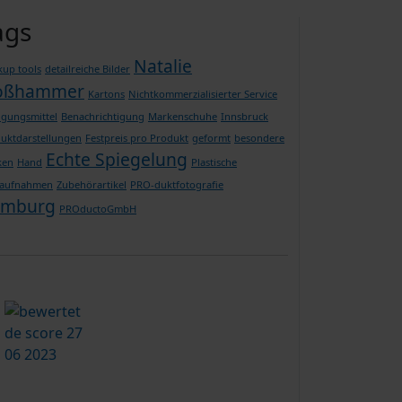
ags
Natalie
up tools
detailreiche Bilder
oßhammer
Kartons
Nichtkommerzialisierter Service
igungsmittel
Benachrichtigung
Markenschuhe
Innsbruck
uktdarstellungen
Festpreis pro Produkt
geformt
besondere
Echte Spiegelung
ken
Hand
Plastische
oaufnahmen
Zubehörartikel
PRO-duktfotografie
mburg
PROductoGmbH