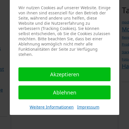
Google Rezensionen
T
Wir nutzen Cookies auf unserer Website. Einige
von ihnen sind essenziell für den Betrieb der
Seite, während andere uns helfen, diese
PRO-ducto GmbH
, Fotografie und
mock
Website und die Nutzererfahrung zu
Bildbearbeitung in Lichtenau
M
verbessern (Tracking Cookies). Sie können
selbst entscheiden, ob Sie die Cookies zulassen
5,0
⭐⭐⭐⭐⭐
bei
144 Google-Rezensionen
(Stand
Rein
möchten. Bitte beachten Sie, dass bei einer
Ablehnung womöglich nicht mehr alle
02.01.2026)
Prod
s
Funktionalitäten der Seite zur Verfügung
Alle Rezensionen ansehen
|
Bewertung
Stär
stehen.
abgeben
Fot
Ha
st
Akzeptieren
ge
Ablehnen
Weitere Informationen
Impressum