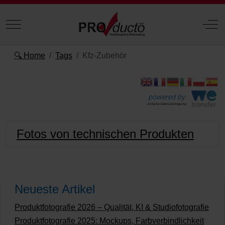
Mobile Menu Toggle
Off
🔍 Home
Tags
Kfz-Zubehör
powered by:
einfache Datenübertragung
Fotos von technischen Produkten
Neueste Artikel
Produktfotografie 2026 – Qualität, KI & Studiofotografie
Produktfotografie 2025: Mockups, Farbverbindlichkeit