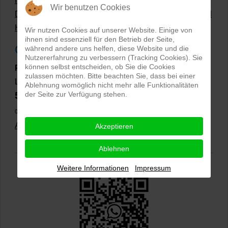
Hollow Man Fotografie | Darauf kommt es an!
Wir benutzen Cookies
Dateiformate und Bilder mit transparentem Hintergrund
Hollowman und Produktfotografie
Wir nutzen Cookies auf unserer Website. Einige von
ihnen sind essenziell für den Betrieb der Seite,
Google Rezensionen
während andere uns helfen, diese Website und die
Nutzererfahrung zu verbessern (Tracking Cookies). Sie
können selbst entscheiden, ob Sie die Cookies
PRO-ducto GmbH
, Fotografie und Bildbearbeitung in
zulassen möchten. Bitte beachten Sie, dass bei einer
Lichtenau
Ablehnung womöglich nicht mehr alle Funktionalitäten
der Seite zur Verfügung stehen.
5,0
⭐⭐⭐⭐⭐
bei
144 Google-Rezensionen
(Stand
02.01.2026)
Alle Rezensionen ansehen
|
Bewertung abgeben
Akzeptieren
Ablehnen
Weitere Informationen
Impressum