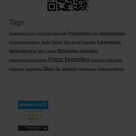
Tags
Produktfotos für Marketplaces
Skalierbare Logos
Packshot Fotografie
Katalogfotos
Wohnraumgestaltung
Stiefel
Stecker
Was ist ein Freisteller
Vektorisierung
Bildobjekte freistellen
Infos
Leipzig
Fotos freistellen
Haftungsbeschränkungen
Gekonnte Dekoration
Bilder für amazon
Kolorieren
Sweatshirts
Unterhosen
Größenvergleiche