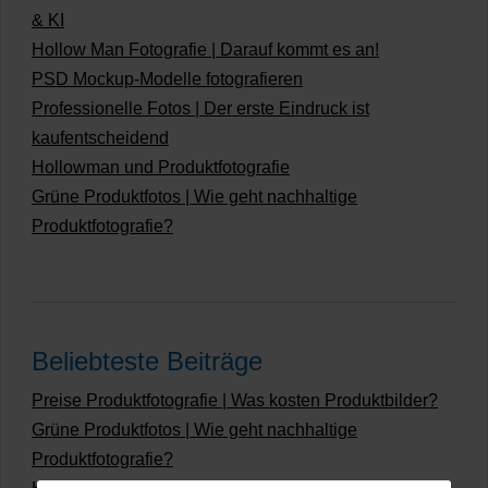
& KI
Hollow Man Fotografie | Darauf kommt es an!
PSD Mockup-Modelle fotografieren
Professionelle Fotos | Der erste Eindruck ist
kaufentscheidend
Hollowman und Produktfotografie
Grüne Produktfotos | Wie geht nachhaltige
Produktfotografie?
Beliebteste Beiträge
Preise Produktfotografie | Was kosten Produktbilder?
Grüne Produktfotos | Wie geht nachhaltige
Produktfotografie?