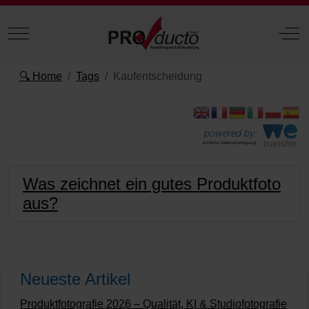
Mobile Menu Toggle
Off
🔍 Home
Tags
Kaufentscheidung
powered by:
einfache Datenübertragung
Was zeichnet ein gutes Produktfoto
aus?
Neueste Artikel
Produktfotografie 2026 – Qualität, KI & Studiofotografie