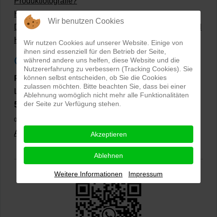
Produktfotografie?
Hollow Man Fotografie | Darauf kommt es an!
Wir benutzen Cookies
Dateiformate und Bilder mit transparentem Hintergrund
Hollowman und Produktfotografie
Wir nutzen Cookies auf unserer Website. Einige von
ihnen sind essenziell für den Betrieb der Seite,
Google Rezensionen
während andere uns helfen, diese Website und die
Nutzererfahrung zu verbessern (Tracking Cookies). Sie
können selbst entscheiden, ob Sie die Cookies
PRO-ducto GmbH
, Fotografie und Bildbearbeitung in
zulassen möchten. Bitte beachten Sie, dass bei einer
Lichtenau
Ablehnung womöglich nicht mehr alle Funktionalitäten
5,0
der Seite zur Verfügung stehen.
⭐⭐⭐⭐⭐
bei
144 Google-Rezensionen
(Stand
02.01.2026)
Alle Rezensionen ansehen
|
Bewertung abgeben
Akzeptieren
Ablehnen
Weitere Informationen
Impressum