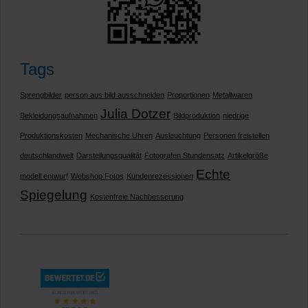
Tags
Sprengbilder
person aus bild ausschneiden
Proportionen
Metallwaren
Julia Dotzer
Bekleidungsaufnahmen
Bildproduktion
niedrige
Produktionskosten
Mechanische Uhren
Ausleuchtung
Personen freistellen
deutschlandweit
Darstellungsqualität
Fotografen Stundensatz
Artikelgröße
Echte
modell entwurf
Webshop Fotos
Kundenrezessionen
Spiegelung
Kostenfreie Nachbesserung