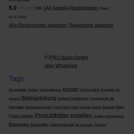
5,0
⭐⭐⭐⭐⭐
bei
144 Google-Rezensionen
(Stand
02.01.2026)
Alle Rezensionen ansehen
|
Bewertung abgeben
Tags
Kosten
Sprengbilder
einfach
Versandkosten
Tiefenschärfe
Freisteller für
Bildmaskierung
amazon
Perfekte Produktfotos
Festpreis für alle
Materialien
Nachbesserungen
Corel Photo Paint
produkt skizze
Bewegte Bilder
Produktbilder erstellen
Fotos kaufen
Textilien fotografieren
Bildobjekte freistellen
überregional
3d mockups
Stuttgart