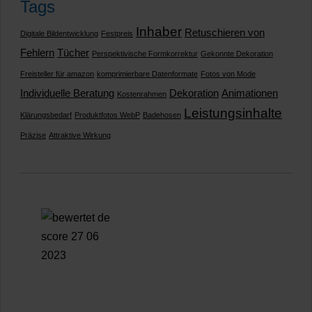
Tags
Inhaber
Retuschieren von
Digitale Bildentwicklung
Festpreis
Fehlern
Tücher
Perspektivische Formkorrektur
Gekonnte Dekoration
Freisteller für amazon
komprimierbare Datenformate
Fotos von Mode
Individuelle Beratung
Dekoration
Animationen
Kostenrahmen
Leistungsinhalte
Klärungsbedarf
Produktfotos WebP
Badehosen
Präzise
Attraktive Wirkung